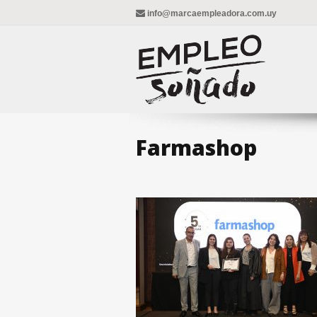
info@marcaempleadora.com.uy
Farmashop